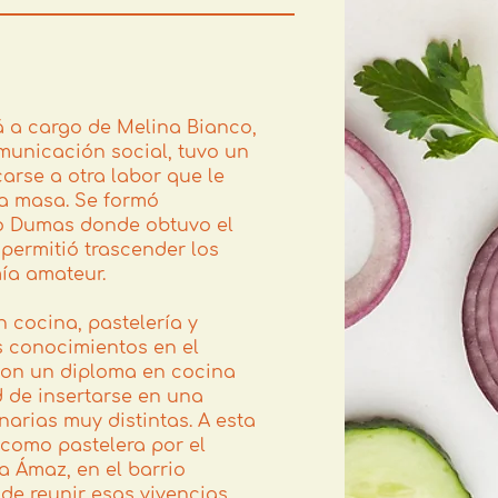
á a cargo de Melina Bianco,
municación social, tuvo un
arse a otra labor que le
la masa. Se formó
ato Dumas donde obtuvo el
permitió trascender los
ía amateur.
 cocina, pastelería y
s conocimientos en el
 con un diploma en cocina
ad de insertarse en una
arias muy distintas. A esta
como pastelera por el
 Ámaz, en el barrio
 de reunir esas vivencias,